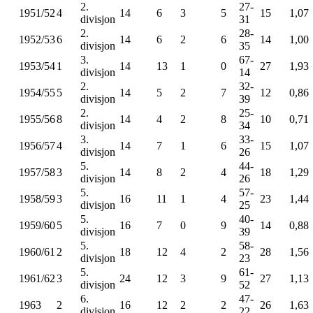
2.
27-
1951/52
4
14
6
3
5
15
1,07
divisjon
31
2.
28-
1952/53
6
14
6
2
6
14
1,00
divisjon
35
3.
67-
1953/54
1
14
13
1
0
27
1,93
divisjon
14
2.
32-
1954/55
5
14
5
2
7
12
0,86
divisjon
39
2.
25-
1955/56
8
14
4
2
8
10
0,71
divisjon
34
3.
33-
1956/57
4
14
7
1
6
15
1,07
divisjon
26
5.
44-
1957/58
3
14
8
2
4
18
1,29
divisjon
26
5.
57-
1958/59
3
16
11
1
4
23
1,44
divisjon
25
5.
40-
1959/60
5
16
7
0
9
14
0,88
divisjon
39
5.
58-
1960/61
2
18
12
4
2
28
1,56
divisjon
23
5.
61-
1961/62
3
24
12
3
9
27
1,13
divisjon
52
6.
47-
1963
2
16
12
2
2
26
1,63
divisjon
22