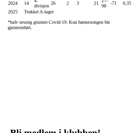
4.
27-
2024
14
26
2
3
21
-71
0,35
divisjon
98
2025
Trukket A-laget
*halv sesong grunnet Covid-19. Kun høstsesongen ble
gjennomført.
Bli medlem i klubben!