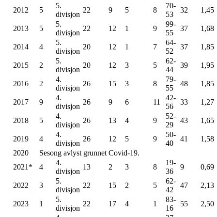
5.
70-
2012
5
22
9
5
8
32
1,45
divisjon
53
5.
99-
2013
5
22
12
1
9
37
1,68
divisjon
55
5.
64-
2014
4
20
12
1
7
37
1,85
divisjon
52
5.
62-
2015
2
20
12
3
5
39
1,95
divisjon
44
4.
79-
2016
2
26
15
3
8
48
1,85
divisjon
55
4.
42-
2017
9
26
9
6
11
33
1,27
divisjon
56
4.
52-
2018
5
26
13
4
9
43
1,65
divisjon
29
4.
50-
2019
4
26
12
5
9
41
1,58
divisjon
40
2020
Sesong avlyst grunnet Covid-19.
4.
19-
2021*
4
13
2
3
8
9
0,69
divisjon
36
5.
62-
2022
3
22
15
2
5
47
2,13
divisjon
42
5.
83-
2023
1
22
17
4
1
55
2,50
divisjon
16