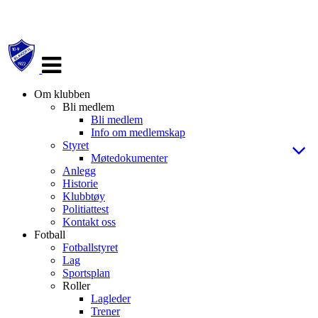
Veksle
navigasjon
Om klubben
Bli medlem
Bli medlem
Info om medlemskap
Styret
Møtedokumenter
Anlegg
Historie
Klubbtøy
Politiattest
Kontakt oss
Fotball
Fotballstyret
Lag
Sportsplan
Roller
Lagleder
Trener