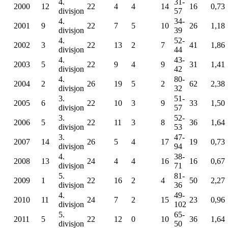
4.
31-
2000
12
22
4
4
14
16
0,73
divisjon
57
4.
34-
2001
9
22
7
5
10
26
1,18
divisjon
39
4.
52-
2002
3
22
13
2
7
41
1,86
divisjon
44
4.
43-
2003
5
22
9
4
9
31
1,41
divisjon
42
4.
80-
2004
2
26
19
5
2
62
2,38
divisjon
32
3.
51-
2005
6
22
10
3
9
33
1,50
divisjon
57
3.
52-
2006
5
22
11
3
8
36
1,64
divisjon
53
3.
47-
2007
14
26
5
4
17
19
0,73
divisjon
94
4.
38-
2008
13
24
4
4
16
16
0,67
divisjon
71
5.
81-
2009
1
22
16
2
4
50
2,27
divisjon
36
4.
49-
2010
11
24
7
2
15
23
0,96
divisjon
102
5.
65-
2011
5
22
12
0
10
36
1,64
divisjon
50