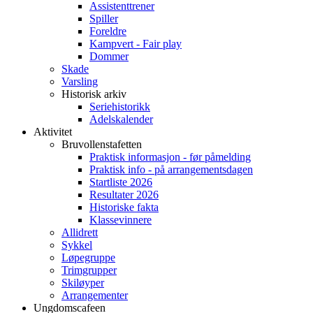
Assistenttrener
Spiller
Foreldre
Kampvert - Fair play
Dommer
Skade
Varsling
Historisk arkiv
Seriehistorikk
Adelskalender
Aktivitet
Bruvollenstafetten
Praktisk informasjon - før påmelding
Praktisk info - på arrangementsdagen
Startliste 2026
Resultater 2026
Historiske fakta
Klassevinnere
Allidrett
Sykkel
Løpegruppe
Trimgrupper
Skiløyper
Arrangementer
Ungdomscafeen