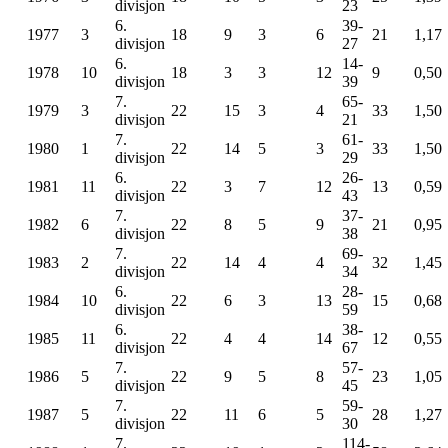
divisjon
23
6.
39-
1977
3
18
9
3
6
21
1,17
divisjon
27
6.
14-
1978
10
18
3
3
12
9
0,50
divisjon
39
7.
65-
1979
3
22
15
3
4
33
1,50
divisjon
21
7.
61-
1980
1
22
14
5
3
33
1,50
divisjon
29
6.
26-
1981
11
22
3
7
12
13
0,59
divisjon
43
7.
37-
1982
6
22
8
5
9
21
0,95
divisjon
38
7.
69-
1983
2
22
14
4
4
32
1,45
divisjon
34
6.
28-
1984
10
22
6
3
13
15
0,68
divisjon
59
6.
38-
1985
11
22
4
4
14
12
0,55
divisjon
67
7.
57-
1986
5
22
9
5
8
23
1,05
divisjon
45
7.
59-
1987
5
22
11
6
5
28
1,27
divisjon
30
7.
114-