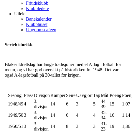
Fritidsklubb
Klubbledere
Utleie
Banekalender
Klubbhuset
Ungdomscafeen
Seriehistorikk
Blaker Idrettslag har lange tradisjoner med et A-lag i fotball for
menn, og vi har god oversikt på historikken fra 1948. Det var
også A-lagsfotball på 30-tallet før krigen.
Sesong
Plass
Divisjon
Kamper
Seire
Uavgjort
Tap
Mål
Poeng
Poeng
3.
44-
1948/49
4
14
6
3
5
15
1,07
divisjon
39
3.
35-
1949/50
3
14
6
4
4
16
1,14
divisjon
34
3.
31-
1950/51
3
14
8
3
3
19
1,36
divisjon
23