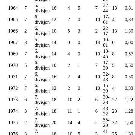
5.
32-
1964
7
16
4
5
7
13
0,81
divisjon
44
6.
17-
1965
7
12
2
0
10
4
0,33
divisjon
61
6.
22-
1966
2
10
5
3
2
13
1,30
divisjon
17
5.
10-
1967
8
14
0
0
14
0
0,00
divisjon
81
6.
18-
1969
7
14
4
0
10
8
0,57
divisjon
46
6.
17-
1970
5
10
2
1
7
5
0,50
divisjon
39
6.
32-
1971
7
16
2
4
10
8
0,50
divisjon
48
6.
15-
1972
7
12
2
0
10
4
0,33
divisjon
39
7.
39-
1973
6
18
10
2
6
22
1,22
divisjon
28
7.
48-
1974
3
18
11
1
6
23
1,28
divisjon
22
7.
55-
1975
2
20
14
4
2
32
1,60
divisjon
20
7.
41-
1976
3
18
10
5
3
25
1,39