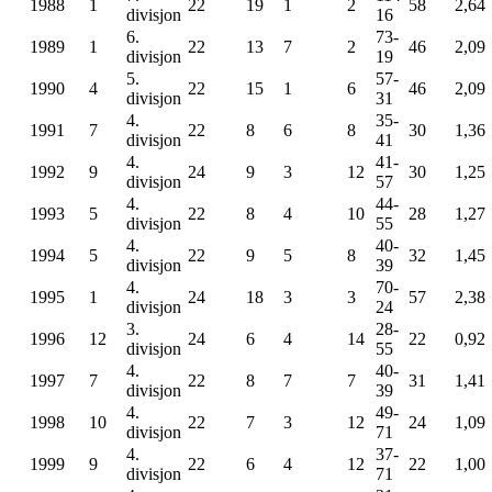
1988
1
22
19
1
2
58
2,64
divisjon
16
6.
73-
1989
1
22
13
7
2
46
2,09
divisjon
19
5.
57-
1990
4
22
15
1
6
46
2,09
divisjon
31
4.
35-
1991
7
22
8
6
8
30
1,36
divisjon
41
4.
41-
1992
9
24
9
3
12
30
1,25
divisjon
57
4.
44-
1993
5
22
8
4
10
28
1,27
divisjon
55
4.
40-
1994
5
22
9
5
8
32
1,45
divisjon
39
4.
70-
1995
1
24
18
3
3
57
2,38
divisjon
24
3.
28-
1996
12
24
6
4
14
22
0,92
divisjon
55
4.
40-
1997
7
22
8
7
7
31
1,41
divisjon
39
4.
49-
1998
10
22
7
3
12
24
1,09
divisjon
71
4.
37-
1999
9
22
6
4
12
22
1,00
divisjon
71