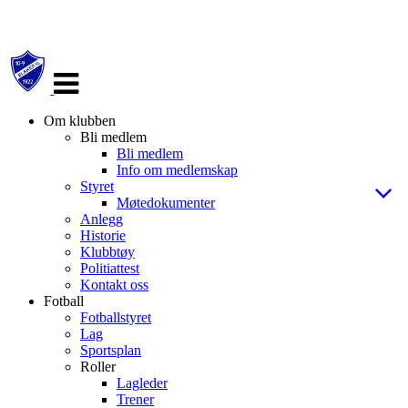
Veksle
navigasjon
Om klubben
Bli medlem
Bli medlem
Info om medlemskap
Styret
Møtedokumenter
Anlegg
Historie
Klubbtøy
Politiattest
Kontakt oss
Fotball
Fotballstyret
Lag
Sportsplan
Roller
Lagleder
Trener