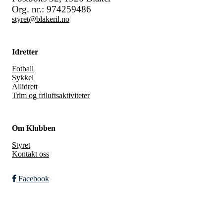
Org. nr.: 974259486
styret@blakeril.no
Idretter
Fotball
Sykkel
Allidrett
Trim og friluftsaktiviteter
Om Klubben
Styret
Kontakt oss
Facebook