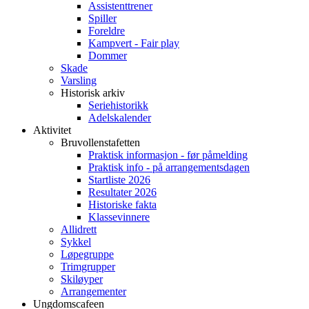
Assistenttrener
Spiller
Foreldre
Kampvert - Fair play
Dommer
Skade
Varsling
Historisk arkiv
Seriehistorikk
Adelskalender
Aktivitet
Bruvollenstafetten
Praktisk informasjon - før påmelding
Praktisk info - på arrangementsdagen
Startliste 2026
Resultater 2026
Historiske fakta
Klassevinnere
Allidrett
Sykkel
Løpegruppe
Trimgrupper
Skiløyper
Arrangementer
Ungdomscafeen