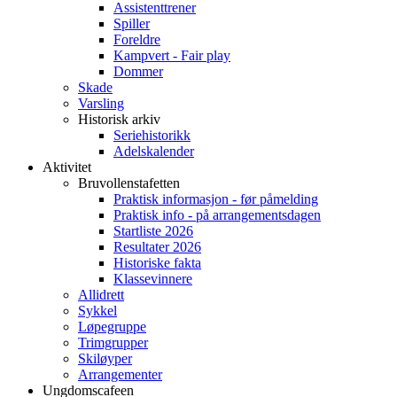
Assistenttrener
Spiller
Foreldre
Kampvert - Fair play
Dommer
Skade
Varsling
Historisk arkiv
Seriehistorikk
Adelskalender
Aktivitet
Bruvollenstafetten
Praktisk informasjon - før påmelding
Praktisk info - på arrangementsdagen
Startliste 2026
Resultater 2026
Historiske fakta
Klassevinnere
Allidrett
Sykkel
Løpegruppe
Trimgrupper
Skiløyper
Arrangementer
Ungdomscafeen