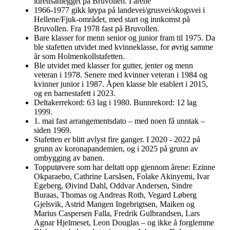
idrettsanlegget på Bruvollen. I årene
1966-1977 gikk løypa på landevei/grusvei/skogsvei i
Hellene/Fjuk-området, med start og innkomst på
Bruvollen. Fra 1978 fast på Bruvollen.
Bare klasser for menn senior og junior fram til 1975. Da
ble stafetten utvidet med kvinneklasse, for øvrig samme
år som Holmenkollstafetten.
Ble utvidet med klasser for gutter, jenter og menn
veteran i 1978. Senere med kvinner veteran i 1984 og
kvinner junior i 1987. Åpen klasse ble etablert i 2015,
og en barnestafett i 2023.
Deltakerrekord: 63 lag i 1980. Bunnrekord: 12 lag
1999.
1. mai fast arrangementsdato – med noen få unntak –
siden 1969.
Stafetten er blitt avlyst fire ganger. I 2020 - 2022 på
grunn av koronapandemien, og i 2025 på grunn av
ombygging av banen.
Topputøvere som har deltatt opp gjennom årene: Ezinne
Okparaebo, Cathrine Larsåsen, Folake Akinyemi, Ivar
Egeberg, Øivind Dahl, Oddvar Andersen, Sindre
Buraas, Thomas og Andreas Roth, Vegard Løberg
Gjelsvik, Astrid Mangen Ingebrigtsen, Maiken og
Marius Caspersen Falla, Fredrik Gulbrandsen, Lars
Agnar Hjelmeset, Leon Douglas – og ikke å forglemme