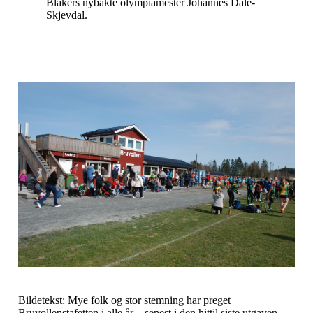
Blakers nybakte olympiamester Johannes Dale-
Skjevdal.
Bildetekst: Mye folk og stor stemning har preget
Bruvollenstafetten i alle år – senest i den hittil siste utgaven,