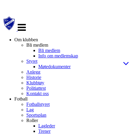
Veksle
navigasjon
Om klubben
Bli medlem
Bli medlem
Info om medlemskap
Styret
Møtedokumenter
Anlegg
Historie
Klubbtøy
Politiattest
Kontakt oss
Fotball
Fotballstyret
Lag
Sportsplan
Roller
Lagleder
Trener