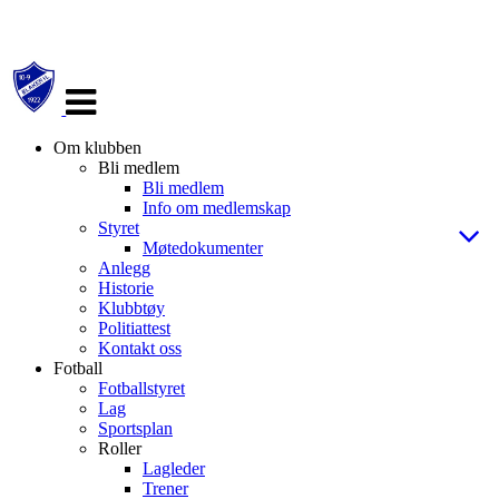
Veksle
navigasjon
Om klubben
Bli medlem
Bli medlem
Info om medlemskap
Styret
Møtedokumenter
Anlegg
Historie
Klubbtøy
Politiattest
Kontakt oss
Fotball
Fotballstyret
Lag
Sportsplan
Roller
Lagleder
Trener