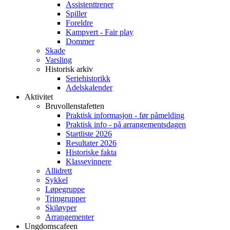
Assistenttrener
Spiller
Foreldre
Kampvert - Fair play
Dommer
Skade
Varsling
Historisk arkiv
Seriehistorikk
Adelskalender
Aktivitet
Bruvollenstafetten
Praktisk informasjon - før påmelding
Praktisk info - på arrangementsdagen
Startliste 2026
Resultater 2026
Historiske fakta
Klassevinnere
Allidrett
Sykkel
Løpegruppe
Trimgrupper
Skiløyper
Arrangementer
Ungdomscafeen