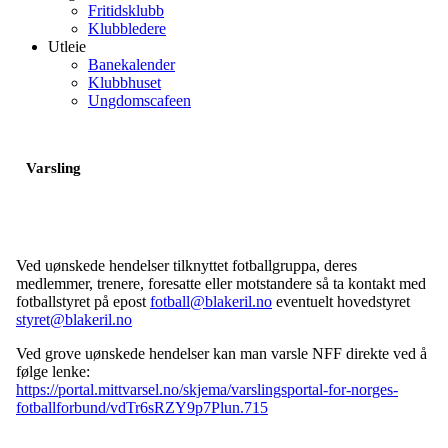
Fritidsklubb
Klubbledere
Utleie
Banekalender
Klubbhuset
Ungdomscafeen
Varsling
Ved uønskede hendelser tilknyttet fotballgruppa, deres
medlemmer, trenere, foresatte eller motstandere så ta kontakt med
fotballstyret på epost
fotball@blakeril.no
eventuelt hovedstyret
styret@blakeril.no
Ved grove uønskede hendelser kan man varsle NFF direkte ved å
følge lenke:
https://portal.mittvarsel.no/skjema/varslingsportal-for-norges-
fotballforbund/vdTr6sRZY9p7Plun.715