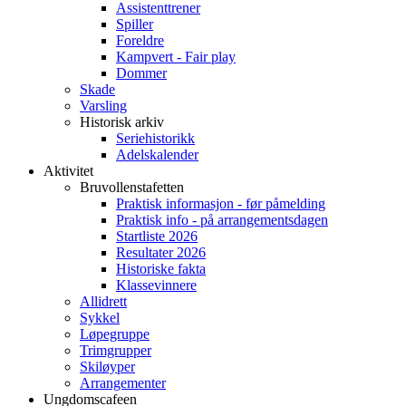
Assistenttrener
Spiller
Foreldre
Kampvert - Fair play
Dommer
Skade
Varsling
Historisk arkiv
Seriehistorikk
Adelskalender
Aktivitet
Bruvollenstafetten
Praktisk informasjon - før påmelding
Praktisk info - på arrangementsdagen
Startliste 2026
Resultater 2026
Historiske fakta
Klassevinnere
Allidrett
Sykkel
Løpegruppe
Trimgrupper
Skiløyper
Arrangementer
Ungdomscafeen