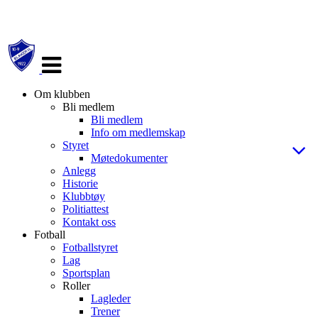
Veksle
navigasjon
Om klubben
Bli medlem
Bli medlem
Info om medlemskap
Styret
Møtedokumenter
Anlegg
Historie
Klubbtøy
Politiattest
Kontakt oss
Fotball
Fotballstyret
Lag
Sportsplan
Roller
Lagleder
Trener