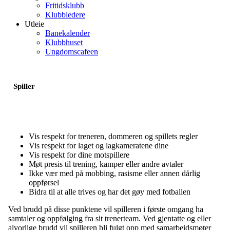
Fritidsklubb
Klubbledere
Utleie
Banekalender
Klubbhuset
Ungdomscafeen
Spiller
Vis respekt for treneren, dommeren og spillets regler
Vis respekt for laget og lagkameratene dine
Vis respekt for dine motspillere
Møt presis til trening, kamper eller andre avtaler
Ikke vær med på mobbing, rasisme eller annen dårlig
oppførsel
Bidra til at alle trives og har det gøy med fotballen
Ved brudd på disse punktene vil spilleren i første omgang ha
samtaler og oppfølging fra sit trenerteam. Ved gjentatte og eller
alvorlige brudd vil spilleren bli fulgt opp med samarbeidsmøter